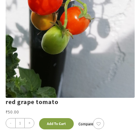
red grape tomato
₹
50.00
-
+
Add To Cart
Compare