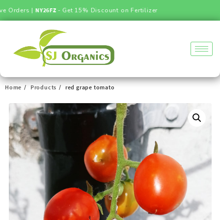
Orders |
NY26FZ
- Get 15% Discount on Fertilizer
Home
Products
red grape tomato