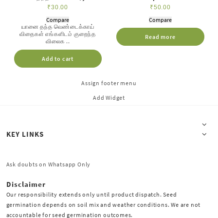
thantha vendai
₹
30.00
₹
50.00
Compare
Compare
யானை தந்த வெண்டைக்காய்
விதைகள் எங்களிடம் குறைந்த
Read more
விலைக ..
Add to cart
Assign footer menu
Add Widget
KEY LINKS
Ask doubts on Whatsapp Only
Disclaimer
Our responsibility extends only until product dispatch. Seed
germination depends on soil mix and weather conditions. We are not
accountable for seed germination outcomes.