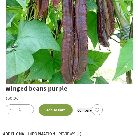
winged beans purple
₹
50.00
-
+
Add To Cart
Compare
ADDITIONAL INFORMATION
REVIEWS (0)