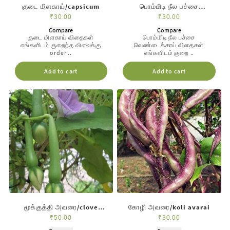
குடை மிளகாய்/capsicum
பொம்மிடி நீல பச்சை
வெண்டை/long vendai
₹
30.00
₹
30.00
Compare
Compare
குடை மிளகாய் விதைகள்
பொம்மிடி நீல பச்சை
எங்களிடம் குறைந்த விலைக்கு
வெண்டைக்காய் விதைகள்
order ..
எங்களிடம் குறை ..
Add to cart
Add to cart
மூக்குத்தி அவரை/clove
கோழி அவரை/koli avarai
beans
₹
50.00
₹
30.00