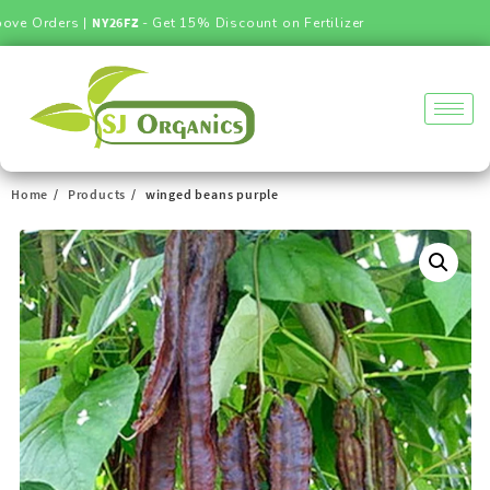
e Orders |
NY26FZ
- Get 15% Discount on Fertilizer
Home
Products
winged beans purple