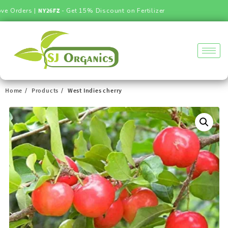
 Orders |
NY26FZ
- Get 15% Discount on Fertilizer
Home
Products
West Indies cherry