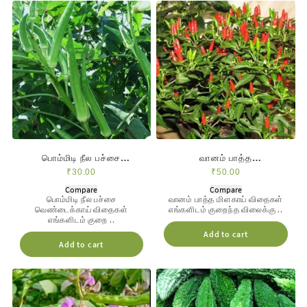
பொம்மிடி நீல பச்சை
வானம் பாத்த
வெண்டை/long vendai
மிளகாய்/kaanthari milaga
₹
30.00
₹
50.00
Compare
Compare
பொம்மிடி நீல பச்சை
வானம் பாத்த மிளகாய் விதைகள்
வெண்டைக்காய் விதைகள்
எங்களிடம் குறைந்த விலைக்கு ..
எங்களிடம் குறை ..
Add to cart
Add to cart