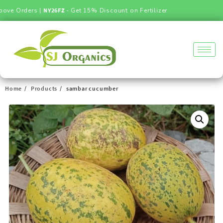
ve Orders |
NY26FZ
- Get 15% Discount on Fertilizer
Home
Products
sambar cucumber