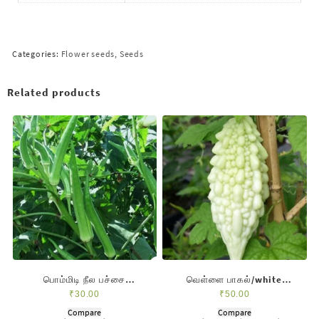
Categories:
Flower seeds
,
Seeds
Related products
பொம்மிடி நீல பச்சை
வெள்ளை பாகல்/white
வெண்டை/long vendai
paagal
₹
30.00
₹
50.00
Compare
Compare