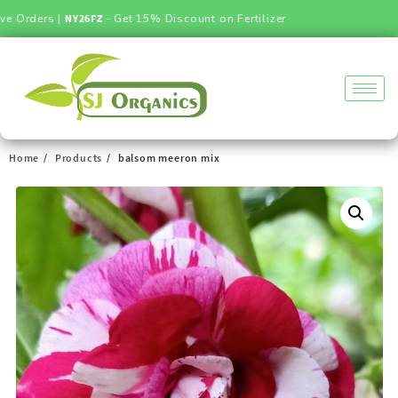
Orders |
NY26FZ
- Get 15% Discount on Fertilizer
Home
Products
balsom meeron mix