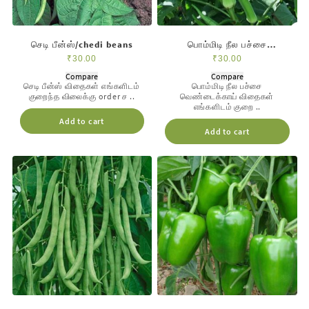
செடி பீன்ஸ்/chedi beans
பொம்மிடி நீல பச்சை
வெண்டை/long vendai
₹
30.00
₹
30.00
Compare
Compare
செடி பீன்ஸ் விதைகள் எங்களிடம்
பொம்மிடி நீல பச்சை
குறைந்த விலைக்கு order ச ..
வெண்டைக்காய் விதைகள்
எங்களிடம் குறை ..
Add to cart
Add to cart