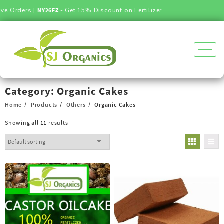
Orders |
NY26FZ
- Get 15% Discount on Fertilizer
Category:
Organic Cakes
Home
Products
Others
Organic Cakes
Showing all 11 results